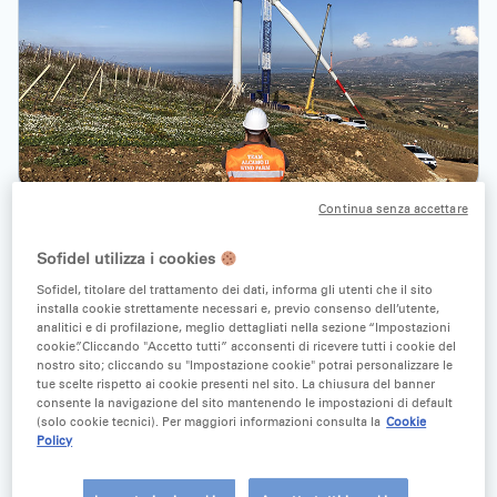
Continua senza accettare
COMUNICATI STAMPA
18 Marzo 2021
Sofidel utilizza i cookies
Sofidel, titolare del trattamento dei dati, informa gli utenti che il sito
“Mi Curo di Te”: Regina e WWF con la
installa cookie strettamente necessari e, previo consenso dell’utente,
analitici e di profilazione, meglio dettagliati nella sezione “Impostazioni
scuola per l’Agenda 2030
cookie”. Cliccando "Accetto tutti” acconsenti di ricevere tutti i cookie del
nostro sito; cliccando su "Impostazione cookie" potrai personalizzare le
tue scelte rispetto ai cookie presenti nel sito. La chiusura del banner
consente la navigazione del sito mantenendo le impostazioni di default
(solo cookie tecnici). Per maggiori informazioni consulta la
Cookie
Policy