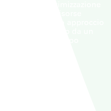
forestali all'ottimizzazione
dell'uso delle risorse
idriche, il nostro approccio
è sempre guidato da un
modello di sviluppo
sostenibile.