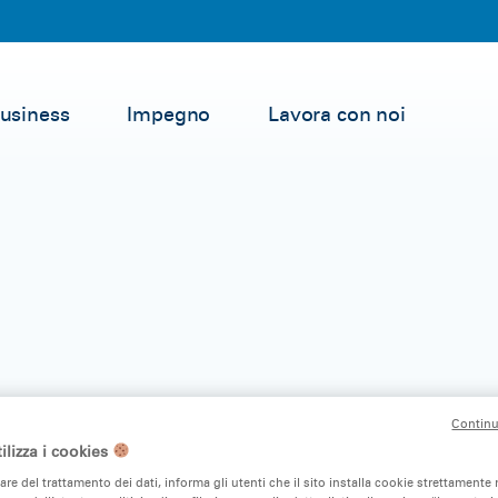
Business
Impegno
Lavora con noi
e: nuova confezione i
Continu
ilizza i cookies
ia
lare del trattamento dei dati, informa gli utenti che il sito installa cookie strettamente 