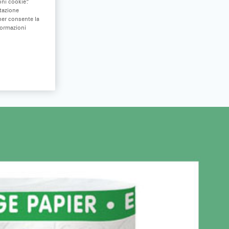
ni cookie”.
stazione
nner consente la
formazioni