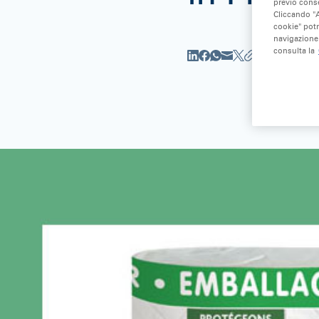
previo conse
Cliccando "A
cookie" potr
navigazione 
consulta la