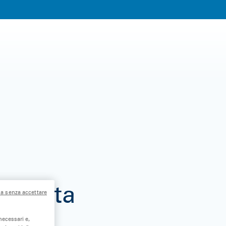
n carta
a senza accettare
necessari e,