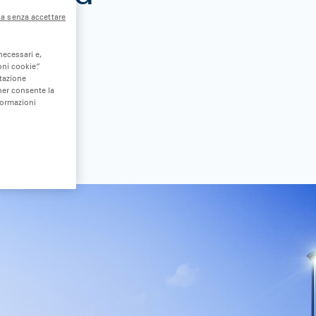
a senza accettare
necessari e,
ni cookie”.
stazione
nner consente la
formazioni