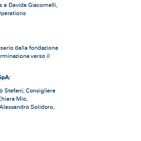
s e Davide Giacomelli,
 Operations
rsario dalla fondazione
erminazione verso il
SpA:
ò Stefani; Consigliere
Chiara Mio,
; Alessandro Solidoro,