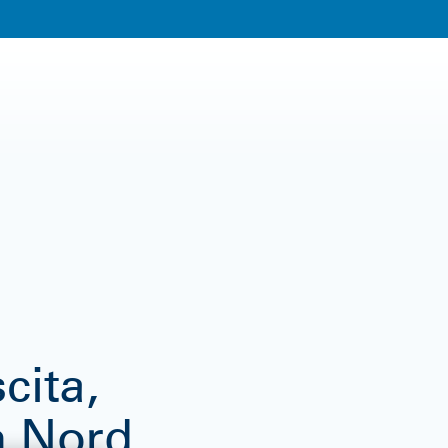
cita,
in Nord