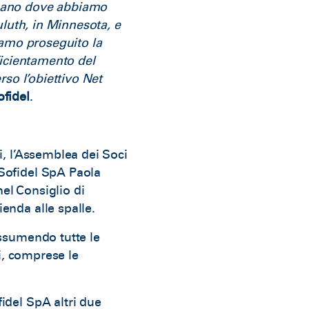
icano dove abbiamo
uluth, in Minnesota, e
iamo proseguito la
ficientamento del
rso l’obiettivo Net
ofidel
.
i, l’Assemblea dei Soci
 Sofidel SpA Paola
nel Consiglio di
enda alle spalle.
assumendo tutte le
ni, comprese le
idel SpA altri due