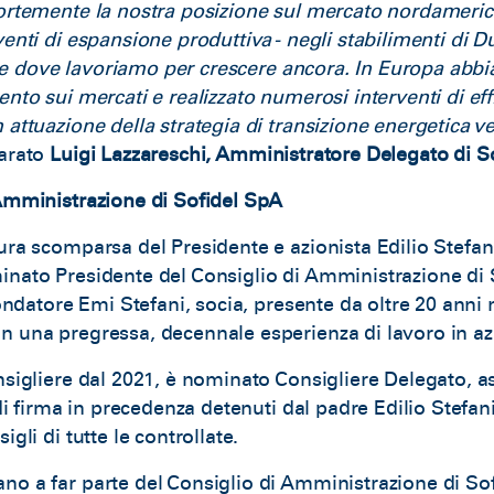
fortemente la nostra posizione sul mercato nordamer
venti di espansione produttiva - negli stabilimenti di D
o - e dove lavoriamo per crescere ancora. In Europa abb
ento sui mercati e realizzato numerosi interventi di ef
attuazione della strategia di transizione energetica ve
arato
Luigi Lazzareschi, Amministratore Delegato di S
 Amministrazione di Sofidel SpA
ura scomparsa del Presidente e azionista Edilio Stefan
inato Presidente del Consiglio di Amministrazione di
fondatore Emi Stefani, socia, presente da oltre 20 anni 
 una pregressa, decennale esperienza di lavoro in azi
nsigliere dal 2021, è nominato Consigliere Delegato, 
 di firma in precedenza detenuti dal padre Edilio Stefa
igli di tutte le controllate.
o a far parte del Consiglio di Amministrazione di Sof