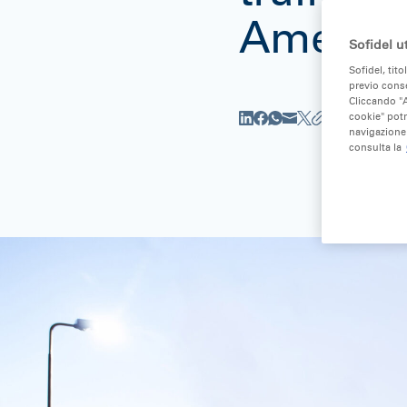
Americ
Sofidel ut
Sofidel, tito
previo conse
Cliccando "A
cookie" potr
navigazione 
consulta la