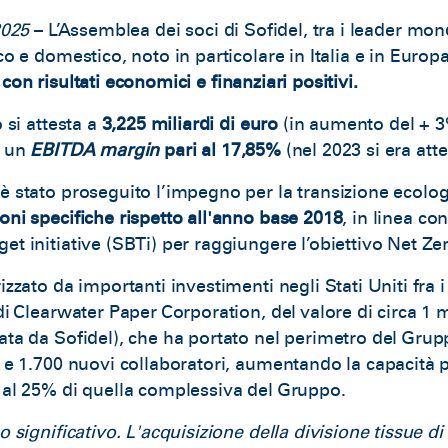
2025
– L’Assemblea dei soci di Sofidel, tra i leader mon
co e domestico, noto in particolare in Italia e in Europ
con risultati economici e finanziari positivi.
o si attesta a
3,225 miliardi di euro
(in aumento del + 3%
n un
EBITDA margin
pari al 17,85%
(nel 2023 si era att
è stato proseguito l’impegno per la transizione ecolo
oni specifiche rispetto all'anno base 2018
, in linea con
et initiative (SBTi) per raggiungere l’obiettivo Net Zer
izzato da importanti investimenti negli Stati Uniti fra i
di Clearwater Paper Corporation, del valore di circa 1 mi
ata da Sofidel), che ha portato nel perimetro del Gru
i e 1.700 nuovi collaboratori, aumentando la capacità 
i al 25% di quella complessiva del Gruppo.
o significativo. L'acquisizione della divisione tissue d