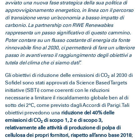
avviato una nuova fase strategica della sua politica di
approvvigionamento energetico, in linea con il percorso
di transizione verso un’economia a basso impatto di
carbonio. La partnership con RWE Renewables
rappresenta un passo significativo di questo cammino.
Poter contare su un flusso costante di energia da fonte
rinnovabile fino al 2030, ci permetterà di fare un ulteriore
passo in avanti verso il raggiungimento degli obiettivi a
tutela del clima che ci siamo dati
”.
Gli
obiettivi di riduzione delle emissioni di CO
al 2030 di
2
Sofidel
sono stati approvati da Science Based Targets
initiative (SBTi) come coerenti con le riduzioni
necessarie a limitare il riscaldamento globale ben al di
sotto dei 2°C, come previsto dagli Accordi di Parigi. Tali
obiettivi prevedono una
riduzione del 40% delle
emissioni di CO
di scopo 1, 2 e di scopo 3,
2
relativamente alle attività di produzione di polpa di
cellulosa dei propri fornitori, rispetto all’anno base 2018
;