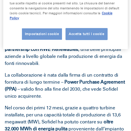
Porcari (LU), Italia, 30 maggio 2022
– 30.000 tonnellate di
tue scelte rispetto ai cookie presenti nel sito. La chiusura del banner
carta, ovvero l’equivalente di quasi
150 milioni di
consente la navigazione del sito mantenendo le impostazioni di default
(solo cookie tecnici). Per maggiori informazioni consulta la
Cookie
Rotoloni Regina
. È quanto Sofidel – gruppo cartario tra i
Policy
leader mondiali nella produzione di carta per uso
igienico e domestico – ha prodotto facendo ricorso
Impostazioni cookie
Accetta tutti i cookie
all’energia pulita proveniente dal parco eolico onshore
Alcamo II in Sicilia, a un anno dalla firma dell’
accordo di
partnership con RWE Renewables
, una delle principali
aziende a livello globale nella produzione di energia da
fonti rinnovabili.
La collaborazione è nata dalla
firma di un contratto di
fornitura di lungo termine
–
Power Purchase Agreement
(PPA)
– valido fino alla fine del 2030, che vede Sofidel
unico acquirente.
Nel corso dei primi 12 mesi, grazie a quattro turbine
installate, per una capacità totale di produzione di 13,6
megawatt (MW), Sofidel ha potuto contare su
oltre
32.000 MWh di energia pulita
proveniente dall’impianto