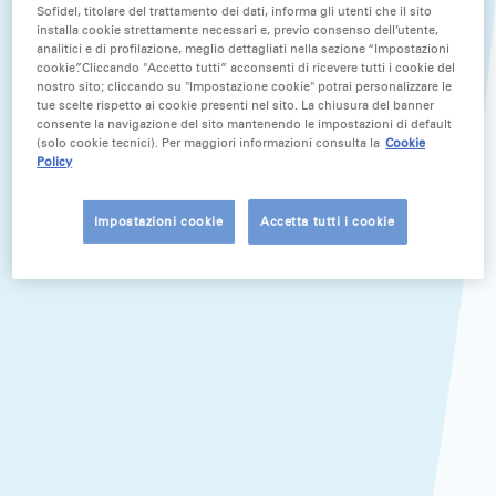
Sofidel, titolare del trattamento dei dati, informa gli utenti che il sito
installa cookie strettamente necessari e, previo consenso dell’utente,
analitici e di profilazione, meglio dettagliati nella sezione “Impostazioni
cookie”. Cliccando "Accetto tutti” acconsenti di ricevere tutti i cookie del
nostro sito; cliccando su "Impostazione cookie" potrai personalizzare le
tue scelte rispetto ai cookie presenti nel sito. La chiusura del banner
consente la navigazione del sito mantenendo le impostazioni di default
(solo cookie tecnici). Per maggiori informazioni consulta la
Cookie
Policy
Impostazioni cookie
Accetta tutti i cookie